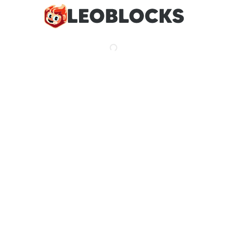
necesario para la prestación de nuestros servicios y
para cumplir con las obligaciones legales. Si su cuenta
se cierra, eliminaremos sus Datos Personales en un
plazo de 30 días, sujeto a los requisitos legales de
retención.
Seguridad
Implementamos medidas técnicas y organizativas
razonables para proteger sus Datos Personales. El
acceso a los datos está restringido al personal
autorizado. Requerimos contraseñas seguras y
recomendamos a los usuarios no compartir sus
credenciales de inicio de sesión.
Políticas Relacionadas
Para más información sobre cómo protegemos sus
datos y los servicios que utilizamos:
Política de Seguridad